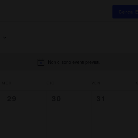
Cerca 
6
Non ci sono eventi previsti.
MER
GIO
VEN
0
0
0
29
30
31
e
e
e
v
v
v
e
e
e