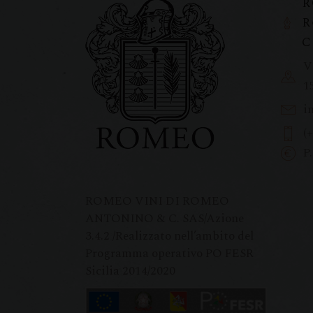
R
R
C
V
1
i
(
P
ROMEO VINI DI ROMEO
ANTONINO & C. SAS/Azione
3.4.2 /Realizzato nell’ambito del
Programma operativo PO FESR
Sicilia 2014/2020