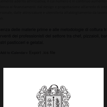
lmente aderito all’iniziativa, il cui numero è in continuo aumento e 
enza ai finanziamenti, dal design e progettazione all’arredo di inter
ersonale, dalle attrezzature e utensileria all’abbigliamento da lavoro,
an
.
cenza delle materie prime e alle metodologie di cottura 
terventi dei professionisti del settore tra chef, pizzaioli,
astri pasticceri e
gelatai
.
+ Export .ics file
 Add to iCalendar