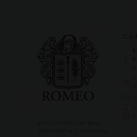
Co
R
R
C
V
1
i
(
P
ROMEO VINI DI ROMEO
ANTONINO & C. SAS/Azione