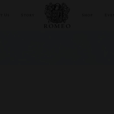
t Us
Story
Shop
Eve