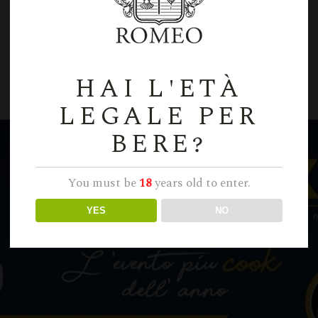
HAI L'ETÀ
LEGALE PER
BERE?
You must be
18
years old to enter.
YES
NO