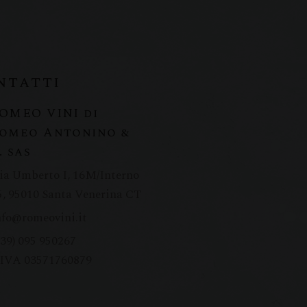
ntatti
OMEO VINI di
omeo Antonino &
. sas
ia Umberto I, 16M/Interno
5, 95010 Santa Venerina CT
nfo@romeovini.it
+39) 095 950267
.IVA 03571760879