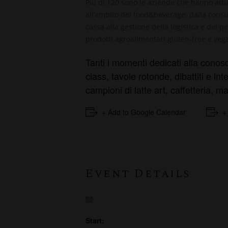
Più di 120 sono le aziende che hanno attua
all’ambito del food&beverage: dalla consul
cassa alla gestione della logistica e del p
prodotti agroalimentari gluten-free e
veg
Tanti i momenti dedicati alla conos
class, tavole rotonde, dibattiti e in
campioni di latte art, caffetteria, m
+ Add to Google Calendar
+
Event Details
Start: