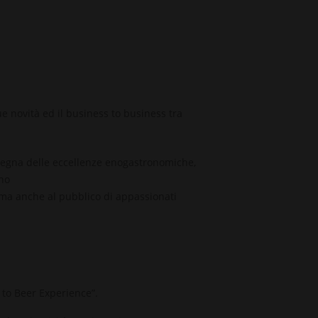
ue novità ed il
business to business tra
nsegna delle eccellenze enogastronomiche,
nno
e, ma anche al pubblico di appassionati
 to Beer Experience”
.