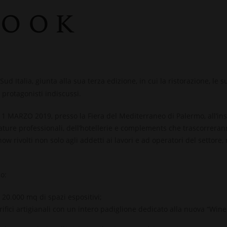
Cook
Sud Italia, giunta alla sua terza edizione, in cui la ristorazione, le s
 protagonisti indiscussi.
l 1 MARZO 2019, presso la Fiera del Mediterraneo di Palermo, all’i
zature professionali, dell’hotellerie e complements che trascorrera
show
rivolti non solo agli addetti ai lavori e ad operatori del settor
o:
re 20.000 mq
di spazi espositivi;
rifici artigianali con un intero padiglione dedicato alla nuova
“Wine