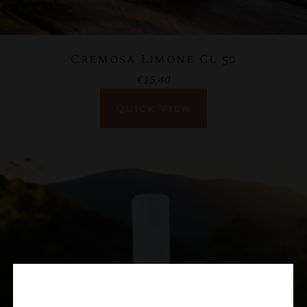
Cremosa Limone Cl 50
€
15,40
Quick View