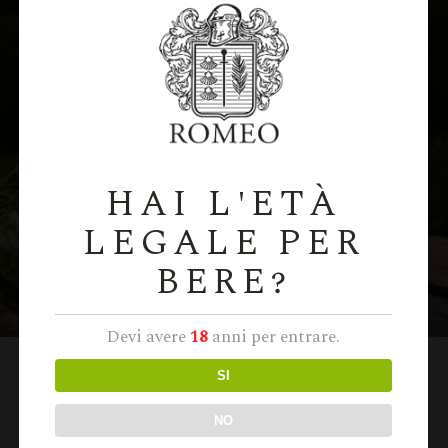
HAI L'ETÀ
LEGALE PER
BERE?
Devi avere
18
anni per entrare.
Cremosa Mandorla Cl 50
SI
€
15,40
NO
Quick View