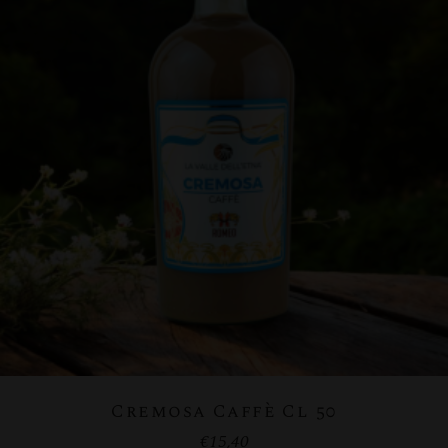
Cremosa Caffè Cl 50
€
15,40