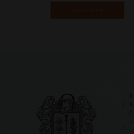
Quick View
R
R
C
V
1