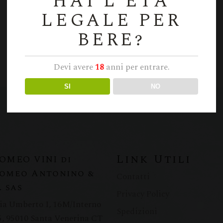
HAI L'ETÀ
LEGALE PER
BERE?
Devi avere
18
anni per entrare.
SI
NO
Link Utili
OMEO VINI di
omeo Antonino &
Contatti
. sas
Privacy Policy
ia Umberto I, 16M/Interno
Spedizioni
5, 95010 Santa Venerina CT