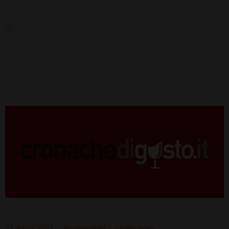
23 Aprile 2021
By
romeovini
ultime news