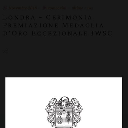
28 Novembre 2019
By
romeovini
ultime news
Londra – Cerimonia
Premiazione Medaglia
d’Oro Eccezionale IWSC